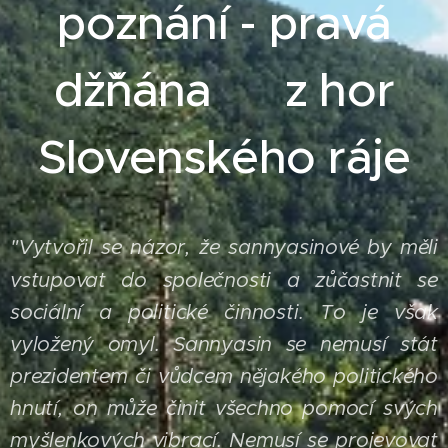
poznání - pravá
džˇňána z hor
Slovenského ráje
Vytvořil se názor, že sannyasinové by měli
"
vstupovat do společnosti a zůčastnit se
sociální a politické činnosti. To je však
vyložený omyl. Sannyasin se nemusí stát
prezidentem či vůdcem nějakého politického
hnutí, on může činit všechno pomocí svých
myšlenkových vibrací. Nemusí se projevovat