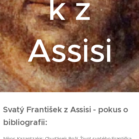
k z
Assisi
Svatý František z Assisi - pokus o
bibliografii:
Nikos Kazantzakis: Chuďásek Boží. Život svatého Františka