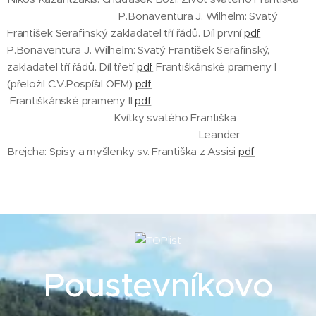
P.Bonaventura J. Wilhelm: Svatý
František Serafinský, zakladatel tří řádů. Díl první
pdf
P.Bonaventura J. Wilhelm: Svatý František Serafinský,
zakladatel tří řádů. Díl třetí
pdf
Františkánské prameny I
(přeložil C.V.Pospíšil OFM)
pdf
Františkánské prameny II
pdf
Kvítky svatého Františka
Leander
Brejcha: Spisy a myšlenky sv. Františka z Assisi
pdf
Poustevníkovo