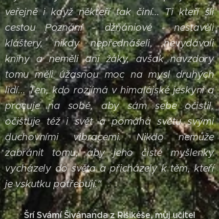
veřejně i když někteří tak činí...
Ti kteří šli
cestou Poznání - džňániové - nestavěli
kláštery, nikdy nepřednášeli, nevydávali
knihy a neměli ani žáky, avšak navzdory
tomu měli úžasnou moc na mysl druhých
lidí... Ten, kdo rozjímá v himalájské jeskyni a
pracuje na sobě, aby sám sebe očistil,
očišťuje též i svět a pomáhá světu svými
duchovními vibracemi. Nikdo nemůže
zabránit tomu, aby jeho čisté myšlenky
vycházely do světa a přicházely k těm, kteří
je vskutku potřebují."
Šrí Svámí Šivánanda z Rišikéše, můj učitel