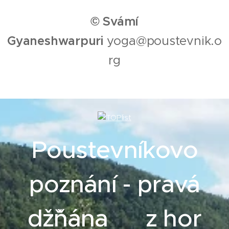
© Svámí
Gyaneshwarpuri
yoga@poustevnik.o
rg
Poustevníkovo
poznání - pravá
džˇňána z hor