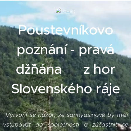
Poustevníkovo
poznání - pravá
džˇňána z hor
Slovenského ráje
Vytvořil se názor, že sannyasinové by měli
"
vstupovat do společnosti a zůčastnit se