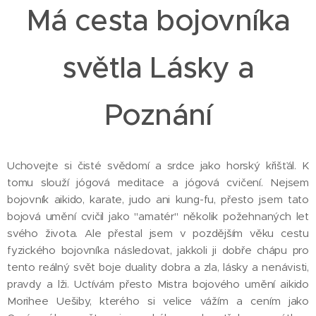
Má cesta bojovníka
světla Lásky a
Poznání
Uchovejte si čisté svědomí a srdce jako horský křišťál. K
tomu slouží jógová meditace a jógová cvičení. Nejsem
bojovník aikido, karate, judo ani kung-fu, přesto jsem tato
bojová umění cvičil jako "amatér" několik požehnaných let
svého života. Ale přestal jsem v pozdějším věku cestu
fyzického bojovníka následovat, jakkoli ji dobře chápu pro
tento reálný svět boje duality dobra a zla, lásky a nenávisti,
pravdy a lži. Uctívám přesto Mistra bojového umění aikido
Morihee Uešiby, kterého si velice vážím a cením jako