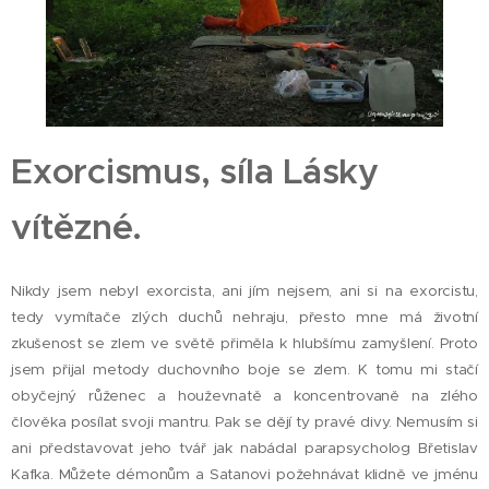
Exorcismus, síla Lásky
vítězné.
Nikdy jsem nebyl exorcista, ani jím nejsem, ani si na exorcistu,
tedy vymítače zlých duchů nehraju, přesto mne má životní
zkušenost se zlem ve světě přiměla k hlubšímu zamyšlení. Proto
jsem přijal metody duchovního boje se zlem. K tomu mi stačí
obyčejný růženec a houževnatě a koncentrovaně na zlého
člověka posílat svoji mantru. Pak se dějí ty pravé divy. Nemusím si
ani představovat jeho tvář jak nabádal parapsycholog Břetislav
Kafka. Můžete démonům a Satanovi požehnávat klidně ve jménu