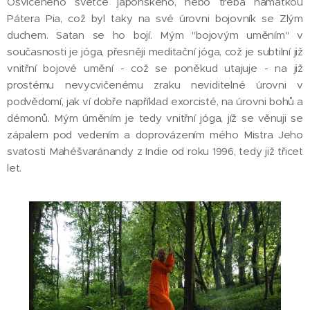
Osvíceného světce japonského, nebo třeba namátkou
Pátera Pia, což byl taky na své úrovni bojovník se Zlým
duchem. Satan se ho bojí. Mým "bojovým uměním" v
současnosti je jóga, přesněji meditační jóga, což je subtilní již
vnitřní bojové umění - což se poněkud utajuje - na již
prostému nevycvičenému zraku neviditelné úrovni v
podvědomí, jak ví dobře například exorcisté, na úrovni bohů a
démonů. Mým úměním je tedy vnitřní jóga, jíž se věnuji se
zápalem pod vedením a doprovázením mého Mistra Jeho
svatosti Mahéšvaránandy z Indie od roku 1996, tedy již třicet
let.