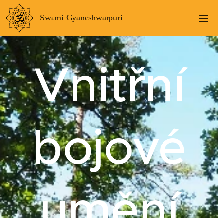
Swami Gyaneshwarpuri
Vnitřní
bojové
umění