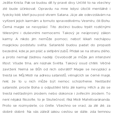
Ježíše Krista. Pak se budou dít ty pravé divy. Určitě to na všechny
zlé bude účinkovat. Opravdu na mne kdysi útočili mentálně i
fyzicky lidé, kteří jsou pod vlivem Satana. Já je ale odevzdávám na
vyřízení jejich karmám a tomuto spravedlivému Vesmíru, čili Bohu.
Černá magie se nevyplácí. Tito zločinci budou trpět rozličnými
tělesnými i duševními nemocemi. Takový je neúprosný zákon
karmy. A nikdo jim nemůže pomoci, neboť lékaři nechápou
magickou podstatu světa. Satanisté budou padat do propasti
bezedné, kde je jen pláč a skřípění zubů. Přidali se na stranu zlého,
a proto nemají žádnou naději. Osvobodit je může jen intenzivní
lítost. Všude tma, ani náznak Světla. Takový osud chtěli. Věčné
zavržení. Nemá se Bůh od nich odvrátit? Magie se nevyplácí a
trestá se. Můj Mistr na adresu satanistů, věnujících se černé magii,
řekl, že to u nich může být nemoc schizofrenie. Nešťastní
satanisté, proste Boha o odpuštění této zlé karmy. Hřích a zlo se
trestá nešťastným zrodem, nebo dokonce i zvířecím zrodem. To
není nějaká filozofie, to je Skutečnost, říká Mistr Mahéšvaránanda.
Proto se rozmyslete, co činíte. Všechno se vrací, za zlé zlé, za
dobré dobré. Na vás záleží jakou cestou se dáte, zda temnou