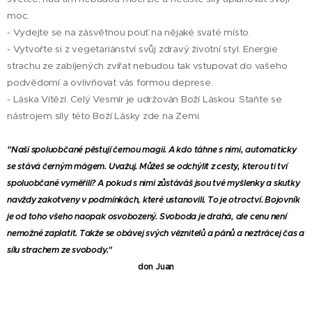
moc.
- Vydejte se na zásvětnou pouť na nějaké svaté místo.
- Vytvořte si z vegetariánství svůj zdravý životní styl. Energie
strachu ze zabíjených zvířat nebudou tak vstupovat do vašeho
podvědomí a ovlivňovat vás formou deprese.
- Láska Vítězí. Celý Vesmír je udržován Boží Láskou. Staňte se
nástrojem síly této Boží Lásky zde na Zemi.
"Naši spoluobčané pěstují černou magii. A kdo táhne s nimi, automaticky
se stává černým mágem. Uvažuj. Můžeš se odchýlit z cesty, kterou ti tví
spoluobčané vyměřili? A pokud s nimi zůstáváš jsou tvé myšlenky a skutky
navždy zakotveny v podmínkách, které ustanovili. To je otroctví. Bojovník
je od toho všeho naopak osvobozený. Svoboda je drahá, ale cenu není
nemožné zaplatit. Takže se obávej svých věznitelů a pánů a neztrácej čas a
sílu strachem ze svobody."
don Juan