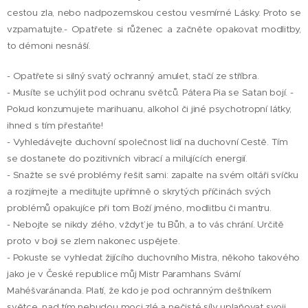
cestou zla, nebo nadpozemskou cestou vesmírné Lásky. Proto se
vzpamatujte.- Opatřete si růženec a začněte opakovat modlitby,
to démoni nesnáší.
- Opatřete si silný svatý ochranný amulet, stačí ze stříbra.
- Musíte se uchýlit pod ochranu světců. Pátera Pia se Satan bojí. -
Pokud konzumujete marihuanu, alkohol či jiné psychotropní látky,
ihned s tím přestaňte!
- Vyhledávejte duchovní společnost lidí na duchovní Cestě. Tím
se dostanete do pozitivních vibrací a milujících energií.
- Snažte se své problémy řešit sami: zapalte na svém oltáři svíčku
a rozjímejte a meditujte upřímně o skrytých příčinách svých
problémů opakujíce při tom Boží jméno, modlitbu či mantru.
- Nebojte se nikdy zlého, vždyť je tu Bůh, a to vás chrání. Určitě
proto v boji se zlem nakonec uspějete.
- Pokuste se vyhledat žijícího duchovního Mistra, někoho takového
jako je v České republice můj Mistr Paramhans Svámí
Mahéšvaránanda. Platí, že kdo je pod ochranným deštníkem
světce, nad tím nebudou moci zlé a nečisté síly uplaňovat svoji