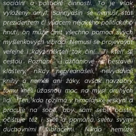
sociální a politické činnosti. To je však
vyložený omyl. Sannyasin se nemusí stát
prezidentem či vůdcem nějakého politického
hnutí, on může činit všechno pomocí svých
myšlenkových vibrací. Nemusí se projevovat
veřejně i když někteří tak činí...
Ti kteří šli
cestou Poznání - džňániové - nestavěli
kláštery, nikdy nepřednášeli, nevydávali
knihy a neměli ani žáky, avšak navzdory
tomu měli úžasnou moc na mysl druhých
lidí... Ten, kdo rozjímá v himalájské jeskyni a
pracuje na sobě, aby sám sebe očistil,
očišťuje též i svět a pomáhá světu svými
duchovními vibracemi. Nikdo nemůže