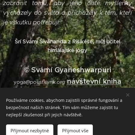
zabránit tomu, aby jeho čisté myšlenky
vycházely do světa a přicházely k těm, kteří
je vskutku potřebují."
Šrí Svámí Šivánanda z Rišikéše, můj učitel
himálajské jógy
© Svámí Gyaneshwarpuri
návštevní kniha
yoga@poustevnik.org
Používáme cookies, abychom zajistili správné fungování a
bezpečnost našich stránek. Tím vám můžeme zajistit tu
NAHAM KARTA PRABHU DIP KARTA - Já
nejlepší zkušenost při jejich návštěvě.
nejsem konající, On, Bůh, Věčné Mistrovo vědomí
je konající.
Přijmout nezbytné
Přijmout vše