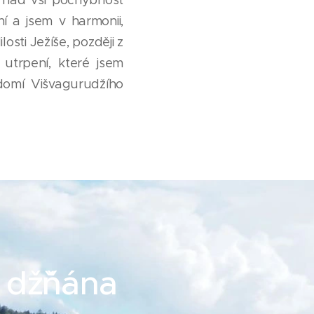
 a jsem v harmonii,
osti Ježíše, později z
 utrpení, které jsem
vědomí Višvagurudžího
vá džˇňána