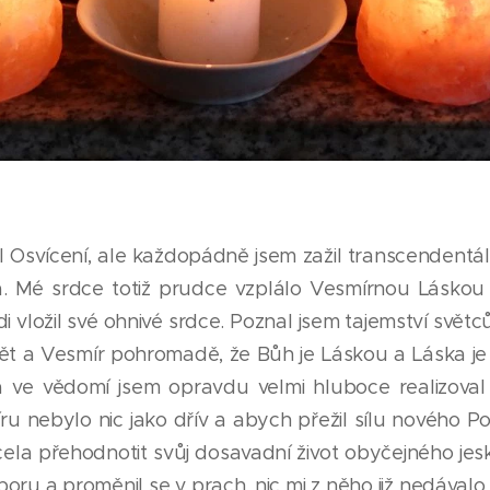
žil Osvícení, ale každopádně jsem zažil transcendentál
 Mé srdce totiž prudce vzplálo Vesmírnou Láskou j
 vložil své ohnivé srdce. Poznal jsem tajemství světců
o svět a Vesmír pohromadě, že Bůh je Láskou a Láska j
 ve vědomí jsem opravdu velmi hluboce realizoval a
u nebylo nic jako dřív a abych přežil sílu nového P
cela přehodnotit svůj dosavadní život obyčejného jesk
oru a proměnil se v prach, nic mi z něho již nedávalo