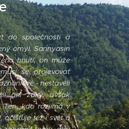
je
at do společnosti a
ožený omyl. Sannyasin
kého hnutí, on může
musí se projevovat
 džňániové - nestavěli
ěli ani žáky, avšak
 Ten, kdo rozjímá v
 očišťuje též i svět a