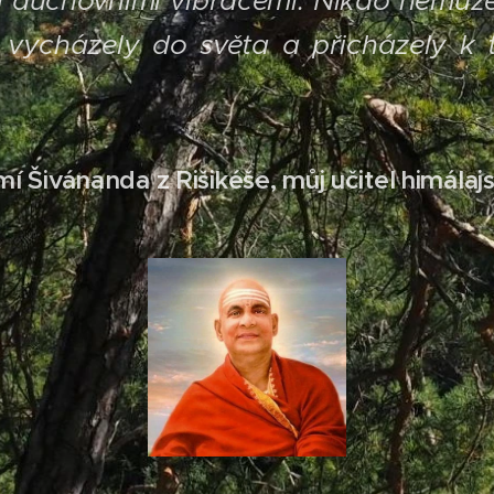
 duchovními vibracemi. Nikdo nemůže
 vycházely do světa a přicházely k t
mí Šivánanda z Rišikéše, můj učitel himálaj