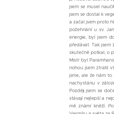
jsem se musel naučit 
jsem se dostal k veg
a začal jsem proto hl
požehnání u sv. Jana
energie, byl jsem do
předávat. Tak jsem ž
skutečně potkal, o p
Mistr byl Paramhan
nohou jsem ztratil v
jsme, ale že nám to 
nachystánu v záloze
Později jsem se dočet
stávají nejlepší a n
mě známí kněží. Po
Vesmíru a světa za B