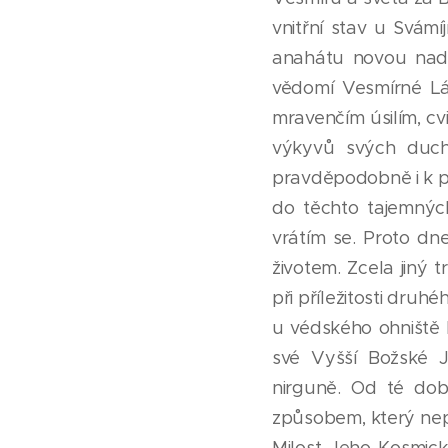
vnitřní stav u Svámí
anahátu novou nadě
vědomí Vesmírné Lás
mravenčím úsilím, cvi
výkyvů svých duch
pravděpodobně i k pr
do těchto tajemnýc
vrátím se. Proto dne
životem. Zcela jiný
při příležitosti druh
u védského ohniště 
své Vyšší Božské 
nirguně. Od té dob
způsobem, který nep
Milost Jeho Kosmic