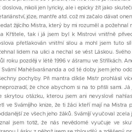
doslova, nikoli jen lyricky, ale i epicky žít jako skute
etariánství, józe, mantře atd. což mi začalo dávat one
edat žijícího Mistra, který by mi rozuměl a požehnal 
 Křtitele, tak i já jsem byl k Mistrovi vnitřně při
slova přetlakován vnitřní silou a mohl jsem tuto sí
ehnal lidem na ulici a nechal se vést Láskou. Svéh
ůl roku později v létě 1996 v ášramu ve Střílkách. A
s Svámí Mahéšvaránanda a od té doby jsem jeho od
šechny pochyby. Při mantra díkše Mistr prohlásil ví
neprozradí, že chce abychom si na to přišli sami. Já 
 skrytou otázku, kterou jsem ani nevyslovil nahlas
l ve Svámíjího knize, že ti žáci kteří mají na Mistra
ejoddanější ze všech jeho žáků. Svámíjí vyučoval zcel
znal jsem totiž, že nás nevědomé vyučuje ve sku
ranou Lásky, z něhož jsem se zbloudilý a zděšený prá