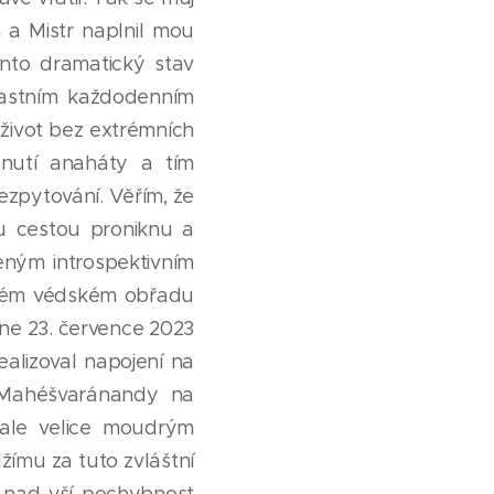
n a Mistr naplnil mou
nto dramatický stav
vlastním každodenním
ý život bez extrémních
nutí anaháty a tím
ezpytování. Věřím, že
u cestou proniknu a
ceným introspektivním
malém védském obřadu
 dne 23. července 2023
alizoval napojení na
 Mahéšvaránandy na
 ale velice moudrým
ímu za tuto zvláštní
 nad vší pochybnost