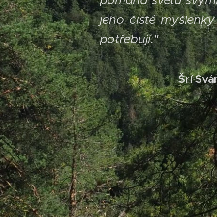
pomáhá světu svými
jeho čisté myšlenky
potřebují."
Šrí Svá