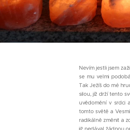
Nevím jestli jsem za
se mu velmi podobá.
Tak Ježíš do mé hrudi
silou, jíž drží tent
uvědomění v srdci a
tomto světě a Vesmír
radikálně změnit a z
již nedával žádnou op