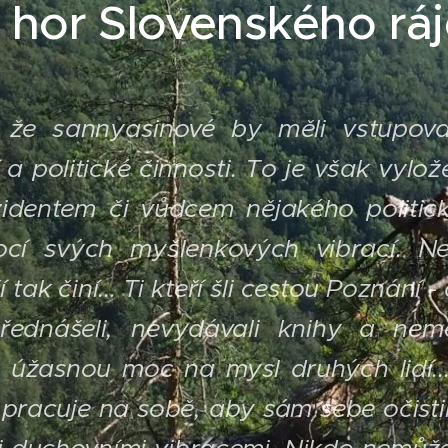
 hor Slovenského rá
, že sannyasinové by měli vstupov
í a politické činnosti. To je však vyl
zidentem či vůdcem nějakého politic
ocí svých myšlenkových vibrací. Ne
 tak činí...
Ti kteří šli cestou Poznání -
přednášeli, nevydávali knihy a nem
 úžasnou moc na mysl druhých lidí...
pracuje na sobě, aby sám sebe očistil,