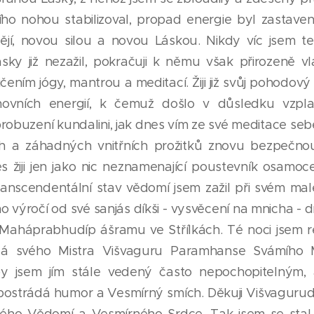
jího nohou stabilizoval, propad energie byl zastave
jí, novou silou a novou Láskou. Nikdy víc jsem te
ky již nezažil, pokračuji k němu však přirozeně 
čením jógy, mantrou a meditací. Žiji již svůj pohodov
ovních energií, k čemuž došlo v důsledku vzpla
obuzení kundalini, jak dnes vím ze své meditace seb
h a záhadných vnitřních prožitků znovu bezpečno
s žiji jen jako nic neznamenající poustevník osamo
 transcendentální stav vědomí jsem zažil při svém 
ého výročí od své sanjás díkši - vysvěcení na mnicha -
Maháprabhudíp ášramu ve Střílkách. Té noci jsem re
Já svého Mistra Višvaguru Paramhanse Svámího
y jsem jím stále vedený často nepochopitelným,
ostrádá humor a Vesmírný smích. Děkuji Višvagurudž
kého Vědomí a Vesmírného Srdce. Tak jsem se stal