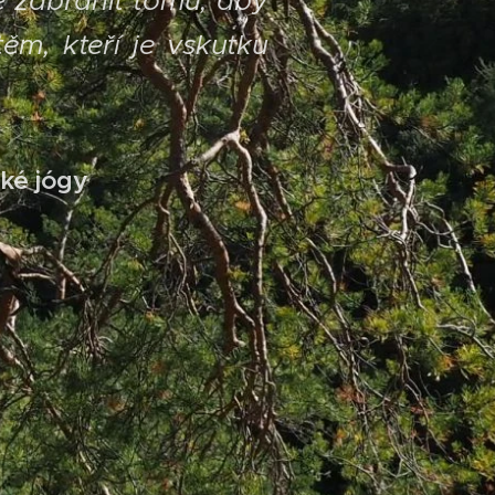
 zabránit tomu, aby
ěm, kteří je vskutku
ské jógy