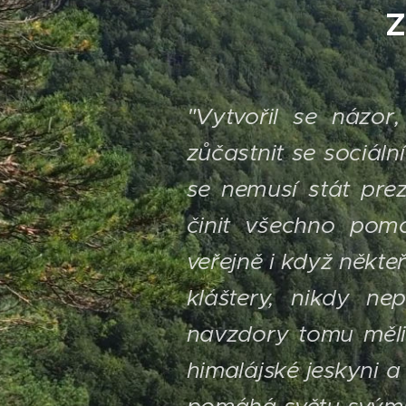
z
"
Vytvořil se názor
zůčastnit se sociáln
se nemusí stát pre
činit všechno pom
veřejně i když někteří
kláštery, nikdy ne
navzdory tomu měli
himalájské jeskyni a 