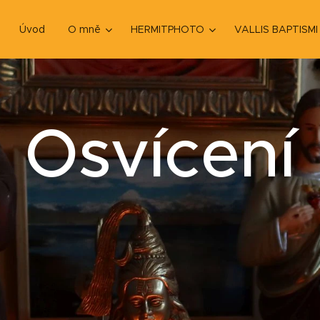
Úvod
O mně
HERMITPHOTO
VALLIS BAPTISMI
Osvícení