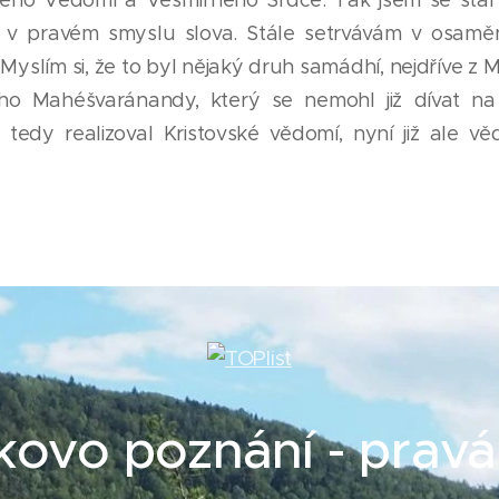
 v pravém smyslu slova. Stále setrvávám v osamění
Myslím si, že to byl nějaký druh samádhí, nejdříve z Mil
ího Mahéšvaránandy, který se nemohl již dívat na
m tedy realizoval Kristovské vědomí, nyní již ale 
kovo poznání - pra