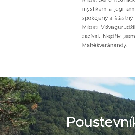
mystikem a jogínem
spokojený a šťastný. 
Milosti Višvagurudž
zažíval. Nejdřív jse
Mahéšvaránandy.
Poustevní