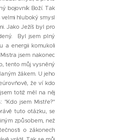
čný bojovník Boží. Tak
n velmi hluboký smysl
mi. Jako Ježíš byl pro
vedený. Byl jsem plný
lu a energii komukoli
o Mistra jsem nakonec
no, tento můj vysněný
daným žákem. U jeho
ceúrovňově, že ví kdo
jsem totiž měl na něj
: "Kdo jsem Mistře?"
 právě tuto otázku, se
a jiným způsobem, než
tečnosti o zákonech
vě vrátil. Tak se můj