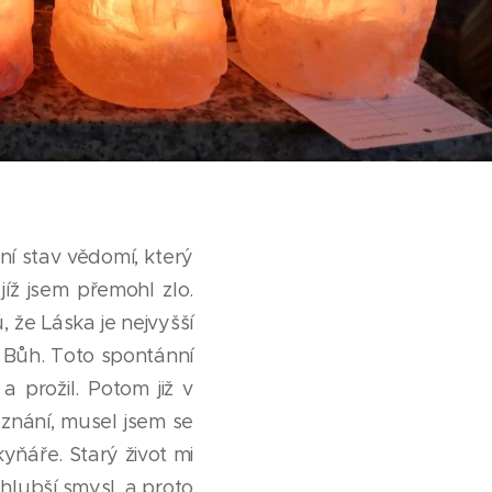
ní stav vědomí, který
íž jsem přemohl zlo.
, že Láska je nejvyšší
e Bůh. Toto spontánní
 prožil. Potom již v
oznání, musel jsem se
yňáře. Starý život mi
 hlubší smysl, a proto