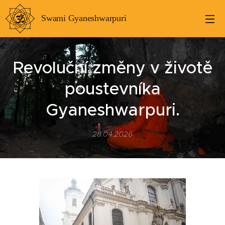
Swami Gyaneshwarpuri
Revoluční změny v životě
poustevníka
Gyaneshwarpuri.
28.04.2026