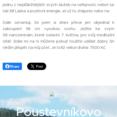
jednu z nejdůležitějších svých služeb na veřejnosti, neboť se
tak šíří Láska a pozitivní energie, ať už to chápete nebo ne.
Dále oznamuji, že jsem si dnes přece jen objednal k
zakoupení 98 cm vysokou sochu Ježíše ke svým
58 narozeninám, které oslavím 7. května, pro svůj meditační
oltář. Stále mi na ni můžete pokud toužíte udělat dobrý čin
něčím přispět na můj účet. Je totiž velice drahá: 7500 Kč.
Share
Poustevníkovo