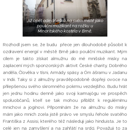
Již opět ode dneška na svém místě jako
pouliční muzikant na rožku u
Minoritského kostela v Brně.
Rozhodl jsem se, že budu přece jen dlouhodobě působit k
ozdravení energií v městě Brně jako pouliční muzikant. Mým
cílem je takto získat almužnu do mé mnišské misky na
zaplacení mých sponzorských aktivit České charity, Dobrého
anděla, Člověka v tísni, Armády spásy a Óm ášramu v Jadanu
v Indii. Taky si z almužny pravděpodobně dopřeji ovoce na
přilepšenou svého skromného pokrmu vezdejšího. Budu hrát
jen jednu hodinu denně jako svoji karmajógu ve prospěch
spoluobčanů, kteří se tak mohou přiblížit k regulérnímu
mnichovi a jogínovi. Připomínám že na almužnu do misky
mám jako mnich zcela jistě právo ve smyslu řehole svatého
Františka z Assisi, kterého též následuji jako hinduista. Je to
celé jen na zamyšlení a na zahřátí na srdci. Považuji to za