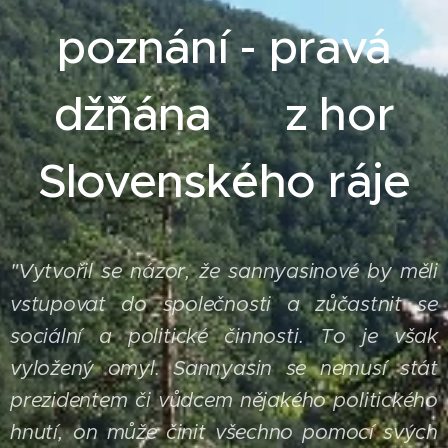
poznání - pravá
džˇňána z hor
Slovenského ráje
Vytvořil se názor, že sannyasinové by měli
"
vstupovat do společnosti a zůčastnit se
sociální a politické činnosti. To je však
vyložený omyl. Sannyasin se nemusí stát
prezidentem či vůdcem nějakého politického
hnutí, on může činit všechno pomocí svých