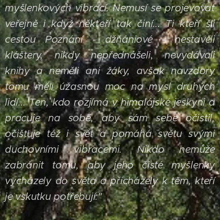
myšlenkových vibrací. Nemusí se projevovat
veřejně i když někteří tak činí...
Ti kteří šli
cestou Poznání - džňániové - nestavěli
kláštery, nikdy nepřednášeli, nevydávali
knihy a neměli ani žáky, avšak navzdory
tomu měli úžasnou moc na mysl druhých
lidí... Ten, kdo rozjímá v himalájské jeskyni a
pracuje na sobě, aby sám sebe očistil,
očišťuje též i svět a pomáhá světu svými
duchovními vibracemi. Nikdo nemůže
zabránit tomu, aby jeho čisté myšlenky
vycházely do světa a přicházely k těm, kteří
je vskutku potřebují."