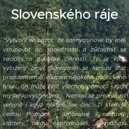
Slovenského ráje
Vytvořil se názor, že sannyasinové by měli
"
vstupovat do společnosti a zůčastnit se
sociální a politické činnosti. To je však
vyložený omyl. Sannyasin se nemusí stát
prezidentem či vůdcem nějakého politického
hnutí, on může činit všechno pomocí svých
myšlenkových vibrací. Nemusí se projevovat
veřejně i když někteří tak činí...
Ti kteří šli
cestou Poznání - džňániové - nestavěli
kláštery, nikdy nepřednášeli, nevydávali