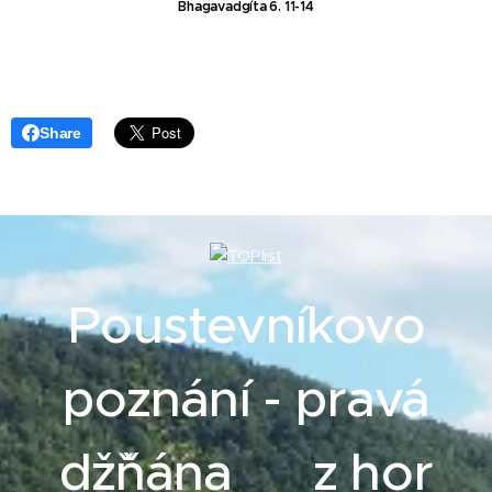
Bhagavadgíta 6. 11-14
Share
Poustevníkovo
poznání - pravá
džˇňána z hor