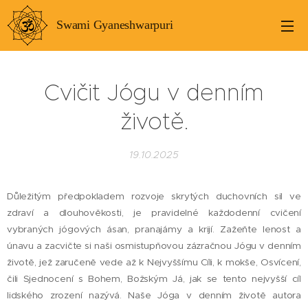
Swami Gyaneshwarpuri
Cvičit Jógu v denním
životě.
19.10.2025
Důležitým předpokladem rozvoje skrytých duchovních sil ve
zdraví a dlouhověkosti, je pravidelné každodenní cvičení
vybraných jógových ásan, pranajámy a krijí. Zažeňte lenost a
únavu a zacvičte si naši osmistupňovou zázračnou Jógu v denním
životě, jež zaručeně vede až k Nejvyššímu Cíli, k mokše, Osvícení,
čili Sjednocení s Bohem, Božským Já, jak se tento nejvyšší cíl
lidského zrození nazývá. Naše Jóga v denním životě autora