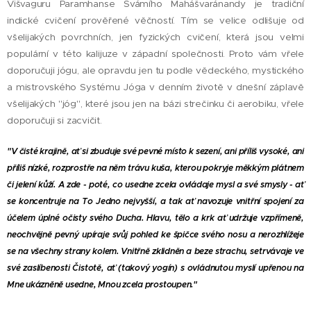
Višvaguru Paramhanse Svámího Mahášvaránandy je tradiční
indické cvičení prověřené věčností. Tím se velice odlišuje od
všelijakých povrchních, jen fyzických cvičení, která jsou velmi
populární v této kalijuze v západní společnosti. Proto vám vřele
doporučuji jógu, ale opravdu jen tu podle vědeckého, mystického
a mistrovského Systému Jóga v denním životě v dnešní záplavě
všelijakých "jóg", které jsou jen na bázi strečinku či aerobiku, vřele
doporučuji si zacvičit.
"V čisté krajině, ať si zbuduje své pevné místo k sezení, ani příliš vysoké, ani
příliš nízké, rozprostře na něm trávu kuša, kterou pokryje měkkým plátnem
či jelení kůží. A zde - poté, co usedne zcela ovládaje mysl a své smysly - ať
se koncentruje na To Jedno nejvyšší, a tak ať navozuje vnitřní spojení za
účelem úplné očisty svého Ducha. Hlavu, tělo a krk ať udržuje vzpřímeně,
neochvějně pevný upíraje svůj pohled ke špičce svého nosu a nerozhlížeje
se na všechny strany kolem. Vnitřně zklidněn a beze strachu, setrvávaje ve
své zaslíbenosti Čistotě, ať (takový yogín) s ovládnutou myslí upřenou na
Mne ukázněně usedne, Mnou zcela prostoupen."