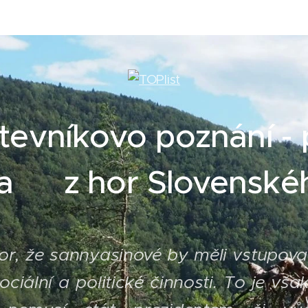
tevníkovo poznání - 
na z hor Slovenskéh
zor, že sannyasinové by měli vstupova
ociální a politické činnosti. To je vš