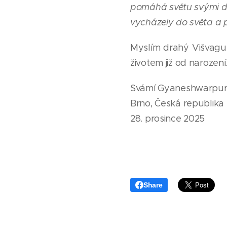
pomáhá světu svými du
vycházely do světa a př
Myslím drahý Višvagur
životem již od narození
Svámí Gyaneshwarpur
Brno, Česká republika
28. prosince 2025
Share