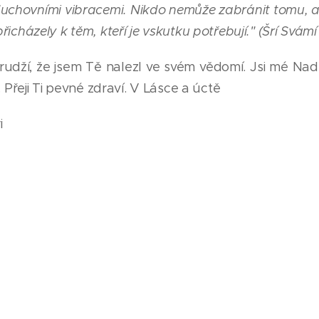
chovními vibracemi. Nikdo nemůže zabránit tomu, a
icházely k těm, kteří je vskutku potřebují." (Šrí Svámí
udží, že jsem Tě nalezl ve svém vědomí. Jsi mé Na
. Přeji Ti pevné zdraví. V Lásce a úctě
i