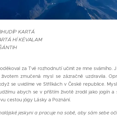
BHUDÍP KARTÁ
RTÁ HÍ KÉVALAM
ŠÁNTIH
poděkoval za Tvé rozhodnutí učinit ze mne svámího. J
 životem zmučená mysl se zázračně uzdravila. Opr
když se uvidíme ve Střílkách v České republice. Mys
mu abych se v příštím životě zrodil jako jogín a sv
ovu cestou jógy Lásky a Poznání.
alájské jeskyni a pracuje na sobě, aby sám sebe očisti