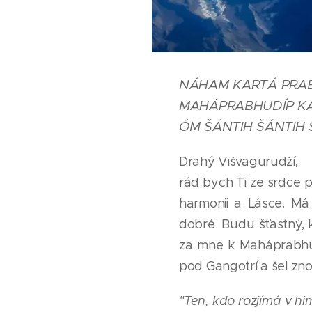
NÁHAM KARTÁ PRA
MAHÁPRABHUDÍP KA
ÓM ŠÁNTIH ŠÁNTIH 
Drahý Višvagurudží,
rád bych Ti ze srdce 
harmonii a Lásce. Má
dobré. Budu šťastný, 
za mne k Maháprabhudží
pod Gangotrí a šel zn
"Ten, kdo rozjímá v him