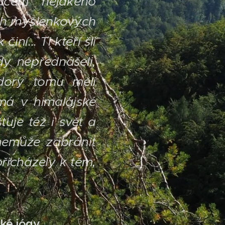
dcem nějakého
ých myšlenkových
 činí...
Ti kteří šli
dy nepřednášeli,
dory tomu měli
má v himalájské
ťuje též i svět a
nemůže zabránit
řicházely k těm,
ské jógy