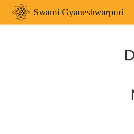
Swami Gyaneshwarpuri
D