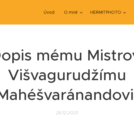
Úvod
O mně
HERMITPHOTO
opis mému Mistro
Višvagurudžímu
Mahéšvaránandovi
28.12.2025