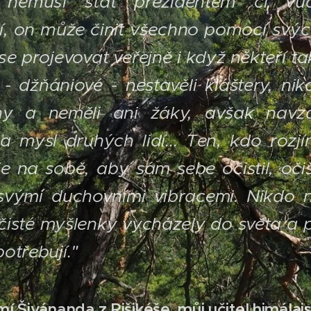
 nemusí stát prezidentem či vů
tí, on může činit všechno pomocí sv
se projevovat veřejně i když někteří tak
- džňániové - nestavěli kláštery, nik
ihy a neměli ani žáky, avšak navz
 mysl druhých lidí... Ten, kdo rozjí
e na sobě, aby sám sebe očistil, očiš
vými duchovními vibracemi. Nikdo 
čisté myšlenky vycházely do světa a p
potřebují."
mí Šivánanda z Rišikéše, můj učitel himálaj