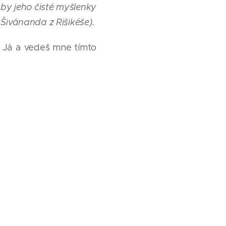
by jeho čisté myšlenky
 Šivánanda z Rišikéše).
d Já a vedeš mne tímto