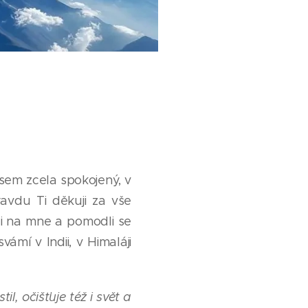
sem zcela spokojený, v
avdu Ti děkuji za vše
li na mne a pomodli se
ámí v Indii, v Himaláji
l, očišťuje též i svět a