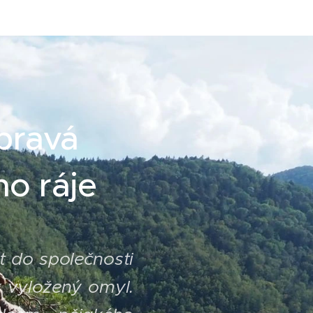
pravá
o ráje
t do společnosti
ak vyložený omyl.