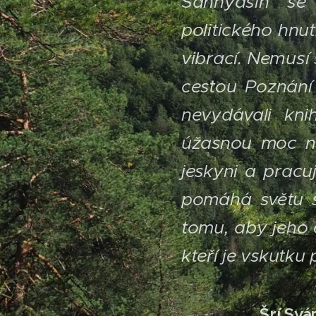
Sannyasin se
politického hnu
vibrací. Nemusí 
cestou Poznání 
nevydávali kn
úžasnou moc na
jeskyni a pracuj
pomáhá světu s
tomu, aby jeho 
kteří je vskutku 
Šrí Svá