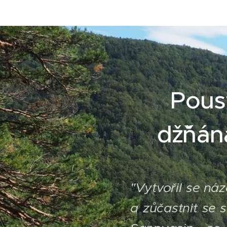
Pous
džˇňá
"
Vytvořil se ná
a zůčastnit se s