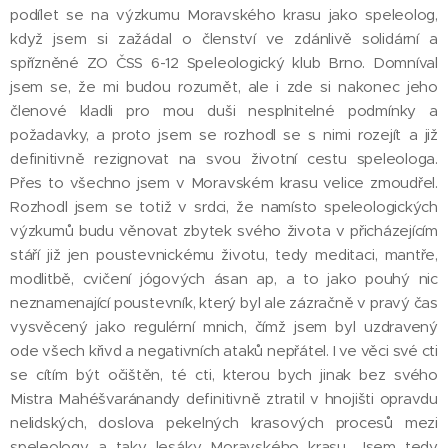
podílet se na výzkumu Moravského krasu jako speleolog,
když jsem si zažádal o členství ve zdánlivě solidární a
spřízněné ZO ČSS 6-12 Speleologický klub Brno. Domníval
jsem se, že mi budou rozumět, ale i zde si nakonec jeho
členové kladli pro mou duši nesplnitelné podmínky a
požadavky, a proto jsem se rozhodl se s nimi rozejít a již
definitivně rezignovat na svou životní cestu speleologa.
Přes to všechno jsem v Moravském krasu velice zmoudřel.
Rozhodl jsem se totiž v srdci, že namísto speleologických
výzkumů budu věnovat zbytek svého života v přicházejícím
stáří již jen poustevnickému životu, tedy meditaci, mantře,
modlitbě, cvičení jógových ásan ap, a to jako pouhý nic
neznamenající poustevník, který byl ale zázračně v pravý čas
vysvěcený jako regulérní mnich, čímž jsem byl uzdravený
ode všech křivd a negativních ataků nepřátel. I ve věci své cti
se cítím být očištěn, té cti, kterou bych jinak bez svého
Mistra Mahéšvaránandy definitivně ztratil v hnojišti opravdu
nelidských, doslova pekelných krasových procesů mezi
speleology a taky lesáky Moravského krasu. Jsem tedy