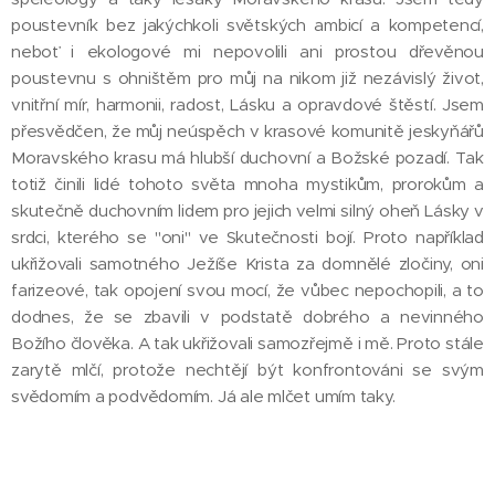
poustevník bez jakýchkoli světských ambicí a kompetencí,
neboť i ekologové mi nepovolili ani prostou dřevěnou
poustevnu s ohništěm pro můj na nikom již nezávislý život,
vnitřní mír, harmonii, radost, Lásku a opravdové štěstí. Jsem
přesvědčen, že můj neúspěch v krasové komunitě jeskyňářů
Moravského krasu má hlubší duchovní a Božské pozadí. Tak
totiž činili lidé tohoto světa mnoha mystikům, prorokům a
skutečně duchovním lidem pro jejich velmi silný oheň Lásky v
srdci, kterého se "oni" ve Skutečnosti bojí. Proto například
ukřižovali samotného Ježíše Krista za domnělé zločiny, oni
farizeové, tak opojení svou mocí, že vůbec nepochopili, a to
dodnes, že se zbavili v podstatě dobrého a nevinného
Božího člověka. A tak ukřižovali samozřejmě i mě. Proto stále
zarytě mlčí, protože nechtějí být konfrontováni se svým
svědomím a podvědomím. Já ale mlčet umím taky.