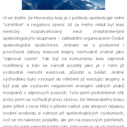
Ví se dobře, že Moravský kras je z pohledu speleologie velmi
"vznětlivé" a negativní území. Již za mého mládí byl kras
neeticky rozparcelovaný mezi znepřátelenými
speleologickými skupinami – základními organizacemi České
speleologické společnosti. Jednalo se o podzemní i
povrchové zábory krasové krajiny, nechvalně známé jako
"zájmová území". Tak byl za komunismu kras zájmově
rozdělený, a kdo se narodil později jako já v něm již
svobodně nemohl existovat, působit a bádat. Jediné
východisko bylo vstoupit do některé již existující skupiny a
být pak ale vystaven negativním energiím velkých ataků
mocipánů v zájmových pozicích. Toto jsem podvědomě cítil,
proto jsem se rozhodl jít jinou cestou. Do Moravského krasu
jsem přišel v roce 1982 s přáním nalézt zde alespoň nějakou
osobní svobodu a volnost při speleologických výzkumech,
což se mi nakonec podařilo, ale jen na krasových periferiích,
protože jsem nemohl bádat tam, kde jsem si ve skutečnosti