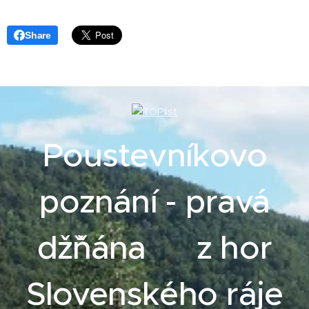
Share
Poustevníkovo
poznání - pravá
džˇňána z hor
Slovenského ráje