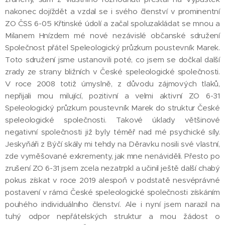
nakonec dojíždět a vzdal se i svého členství v prominentní
ZO ČSS 6-05 Křtinské údolí a začal spoluzakládat se mnou a
Milanem Hnízdem mé nové nezávislé občanské sdružení
Společnost přátel Speleologický průzkum poustevník Marek.
Toto sdružení jsme ustanovili poté, co jsem se dočkal další
zrady ze strany bližních v České speleologické společnosti.
V roce 2008 totiž úmyslně, z důvodu zájmových tlaků,
nepřijali mou milující, pozitivní a velmi aktivní ZO 6-31
Speleologický průzkum poustevník Marek do struktur České
speleologické společnosti. Takové úklady většinové
negativní společnosti již byly téměř nad mé psychické síly.
Jeskyňáři z Býčí skály mi tehdy na Děravku nosili své vlastní,
zde vyměšované exkrementy, jak mne nenáviděli. Přesto po
zrušení ZO 6-31 jsem zcela nezatrpkl a učinil ještě další chabý
pokus získat v roce 2019 alespoň v podstatě nesvéprávné
postavení v rámci České speleologické společnosti získáním
pouhého individuálního členství. Ale i nyní jsem narazil na
tuhý odpor nepřátelských struktur a mou žádost o