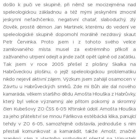
došlo k puči ve skupině, při němž se mocizejména nad
speleologickou základnou a též mými jeskyněmi zmocnil
jeskynní nefachčenko, negativní chatař, slaboduchý, zlý
člověk, prostě démon Jan Martinek, kterému do vedení ve
speleologické skupině dopomohl morálně nezdravý skaut
Petr Červinka. Proto jsem i z tohoto svého velice
zamilovaného místa musel za extrémního příkoří a
zažívaného utrpení odejít a jinde začít opět úplně od začátku.
Tak jsem v roce 2005 přešel z plošiny Skalka na
Habrůveckou plošinu, o jejíž speleologickou problematiku
nikdo nejevil aktivní zájem. Výzkum jsem zahájil osamocen v
Závrtu u Habrůveckých smrků. Zde mi Bůh ale dal nového
kamaráda, věkem staršího dědu Arnošta Hlouška z Habrůvky,
který byl velice významný, ale přitom pokorný a skromný
člen Kubešovy ZO ČSS 6-05 Křtinské údolí. Arnošta Hlouška
za jeho přátelství se mnou Fárlikova estébácká klika, panující
tehdy v ZO 6-05, samozřejmě odstavila, jednoduše s ním
přestali komunikovat a kamarádit, takže Arnošt, značně
zraněný, sám z vlastního rozhodnutí přestal na Výpustek