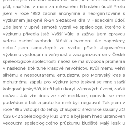
přál, například v mém za milovaném Křtinském údolí! Proto
jsem v roce 1982 začínal anonymně a neorganizovaně s
výzkumem jeskyně Ř-24 Slezákova díra v Hádeckém údolí.
Zde jsem v úplné samotě vyzrál ve speleologa, kterého k
výzkumu přivedla jistě Vyšší Vůle, a zažíval jsem opravdu
velkou osobní svobodu, štěstí a harmonii. Ale naposledy,
neboť jsem samozřejmě ze svého přísně utajovaného
výzkumu vystoupil na veřejnost a zaorganizoval se v České
speleologické společnosti, načež se má svoboda proměnila
v následně žité tuhé krasové nevolnictví. Kvůli mému velmi
silnému a nespoutanému entuziazmu pro Moravský kras a
mohutnému zápalu pro výzkum jeho jeskyní se mne starší
kolegové jeskyňáři, kteří byli u koryt zájmových území, začali
obávat. Jak vím dnes ze své meditace, opravdu se mne
podvědomě báli, a proto ke mně byli negativní. Tak jsem v
roce 1985 vstoupil do tehdy chalupařící Březinské skupiny ZO
ČSS 6-12 Speleologický klub Brno a byl jsem hned ustanoven
vedoucím speleologického průzkumu bludiště Malý lesík u