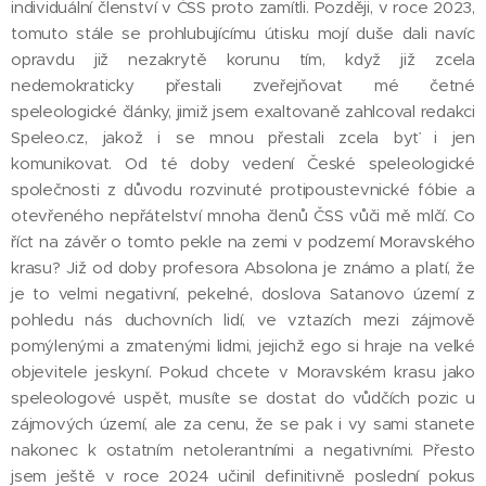
individuální členství v ČSS proto zamítli. Později, v roce 2023,
tomuto stále se prohlubujícímu útisku mojí duše dali navíc
opravdu již nezakrytě korunu tím, když již zcela
nedemokraticky přestali zveřejňovat mé četné
speleologické články, jimiž jsem exaltovaně zahlcoval redakci
Speleo.cz, jakož i se mnou přestali zcela byť i jen
komunikovat. Od té doby vedení České speleologické
společnosti z důvodu rozvinuté protipoustevnické fóbie a
otevřeného nepřátelství mnoha členů ČSS vůči mě mlčí. Co
říct na závěr o tomto pekle na zemi v podzemí Moravského
krasu? Již od doby profesora Absolona je známo a platí, že
je to velmi negativní, pekelné, doslova Satanovo území z
pohledu nás duchovních lidí, ve vztazích mezi zájmově
pomýlenými a zmatenými lidmi, jejichž ego si hraje na velké
objevitele jeskyní. Pokud chcete v Moravském krasu jako
speleologové uspět, musíte se dostat do vůdčích pozic u
zájmových území, ale za cenu, že se pak i vy sami stanete
nakonec k ostatním netolerantními a negativními. Přesto
jsem ještě v roce 2024 učinil definitivně poslední pokus