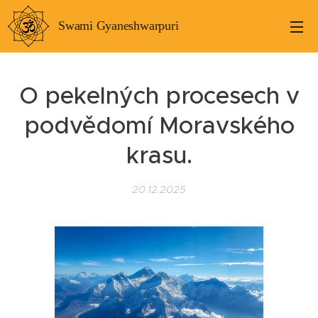
Swami Gyaneshwarpuri
O pekelných procesech v
podvědomí Moravského
krasu.
20.12.2025