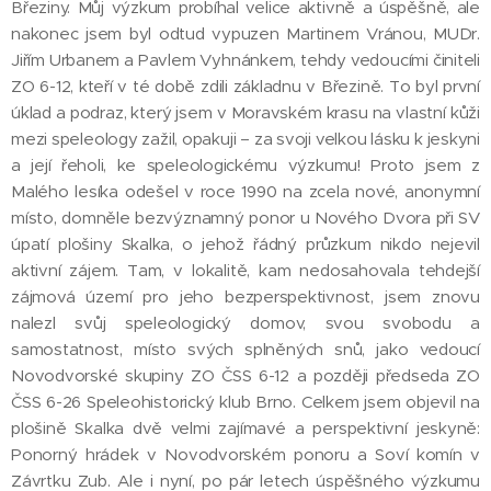
Březiny. Můj výzkum probíhal velice aktivně a úspěšně, ale
nakonec jsem byl odtud vypuzen Martinem Vránou, MUDr.
Jiřím Urbanem a Pavlem Vyhnánkem, tehdy vedoucími činiteli
ZO 6-12, kteří v té době zdili základnu v Březině. To byl první
úklad a podraz, který jsem v Moravském krasu na vlastní kůži
mezi speleology zažil, opakuji – za svoji velkou lásku k jeskyni
a její řeholi, ke speleologickému výzkumu! Proto jsem z
Malého lesíka odešel v roce 1990 na zcela nové, anonymní
místo, domněle bezvýznamný ponor u Nového Dvora při SV
úpatí plošiny Skalka, o jehož řádný průzkum nikdo nejevil
aktivní zájem. Tam, v lokalitě, kam nedosahovala tehdejší
zájmová území pro jeho bezperspektivnost, jsem znovu
nalezl svůj speleologický domov, svou svobodu a
samostatnost, místo svých splněných snů, jako vedoucí
Novodvorské skupiny ZO ČSS 6-12 a později předseda ZO
ČSS 6-26 Speleohistorický klub Brno. Celkem jsem objevil na
plošině Skalka dvě velmi zajímavé a perspektivní jeskyně:
Ponorný hrádek v Novodvorském ponoru a Soví komín v
Závrtku Zub. Ale i nyní, po pár letech úspěšného výzkumu