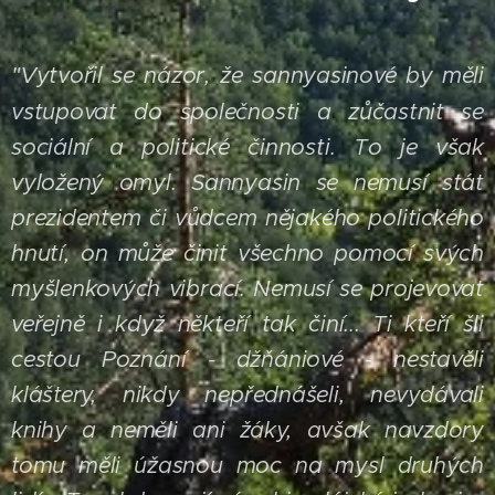
Vytvořil se názor, že sannyasinové by měli
"
vstupovat do společnosti a zůčastnit se
sociální a politické činnosti. To je však
vyložený omyl. Sannyasin se nemusí stát
prezidentem či vůdcem nějakého politického
hnutí, on může činit všechno pomocí svých
myšlenkových vibrací. Nemusí se projevovat
veřejně i když někteří tak činí...
Ti kteří šli
cestou Poznání - džňániové - nestavěli
kláštery, nikdy nepřednášeli, nevydávali
knihy a neměli ani žáky, avšak navzdory
tomu měli úžasnou moc na mysl druhých