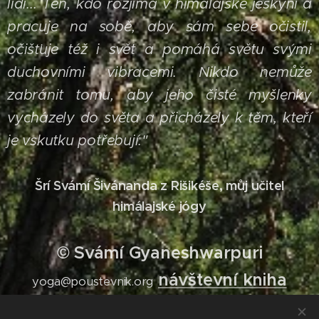
lidí... Ten, kdo rozjímá v himalájské jeskyni a
pracuje na sobě, aby sám sebe očistil,
očišťuje též i svět a pomáhá světu svými
duchovními vibracemi. Nikdo nemůže
zabránit tomu, aby jeho čisté myšlenky
vycházely do světa a přicházely k těm, kteří
je vskutku potřebují."
Šrí Svámí Šivánanda z Rišikéše, můj učitel
himálajské jógy
© Svámí Gyaneshwarpuri
návštevní kniha
yoga@poustevnik.org