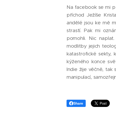
Na facebook se mi při
příchod Ježíše Krist
andělé jsou ke mě mi
strastí. Pak mi ozn
pomohli. Nic naplat.
modlitby jejich teol
katastrofické sekty, 
kýženého konce svět
Indie žije věčně, ta
manipulací, samozřej
Share