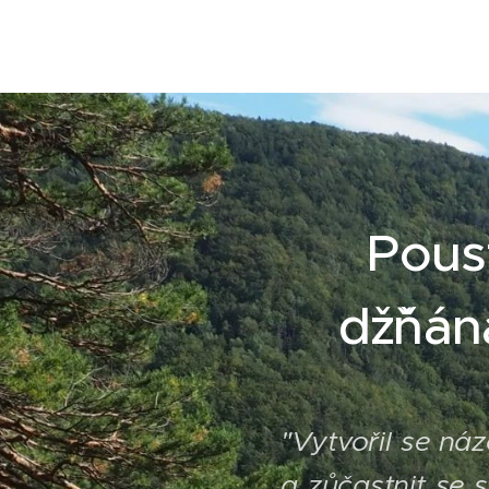
Pous
džˇňá
"
Vytvořil se ná
a zůčastnit se s