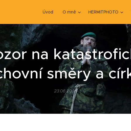
Úvod
O mně
HERMITPHOTO
zor na katastrofi
hovní směry a cír
23.06.2026