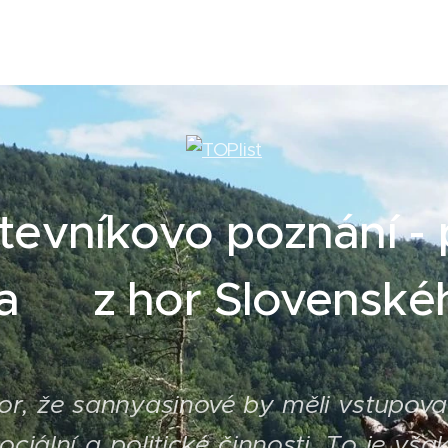
tevníkovo poznání - 
na z hor Slovenskéh
zor, že sannyasinové by měli vstupova
ociální a politické činnosti. To je vš