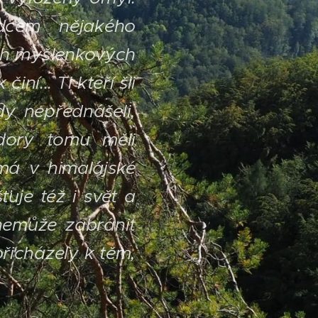
dcem nějakého
ých myšlenkových
 činí...
Ti kteří šli
dy nepřednášeli,
dory tomu měli
má v himalájské
ťuje též i svět a
nemůže zabránit
řicházely k těm,