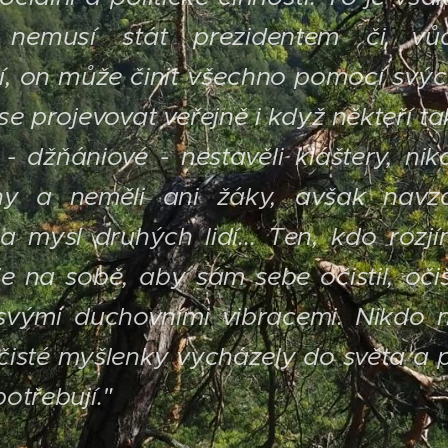
 nemusí stát prezidentem či vů
tí, on může činit všechno pomocí sv
se projevovat veřejně i když někteří tak
- džňániové - nestavěli kláštery, nik
ihy a neměli ani žáky, avšak navz
 mysl druhých lidí... Ten, kdo rozjí
e na sobě, aby sám sebe očistil, očiš
vými duchovními vibracemi. Nikdo 
čisté myšlenky vycházely do světa a p
potřebují."