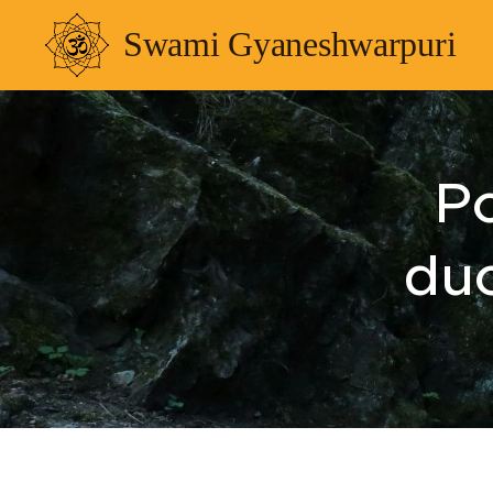
Swami Gyaneshwarpuri
Po
duc