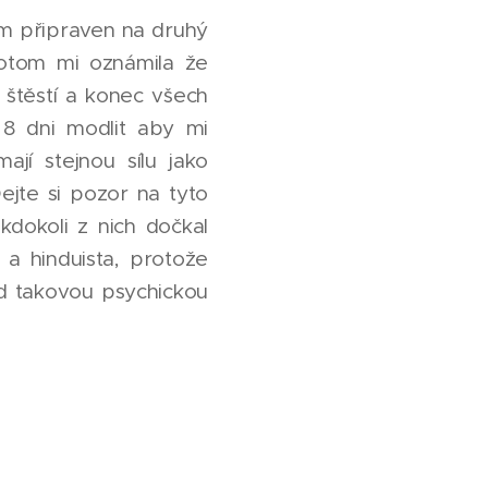
sem připraven na druhý
 Potom mi oznámila že
 štěstí a konec všech
 8 dni modlit aby mi
ají stejnou sílu jako
ejte si pozor na tyto
 kdokoli z nich dočkal
a hinduista, protože
ed takovou psychickou