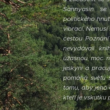
Sannyasin se
politického hnu
vibrací. Nemusí 
cestou Poznání 
nevydávali kn
úžasnou moc na
jeskyni a pracuj
pomáhá světu s
tomu, aby jeho 
kteří je vskutku 