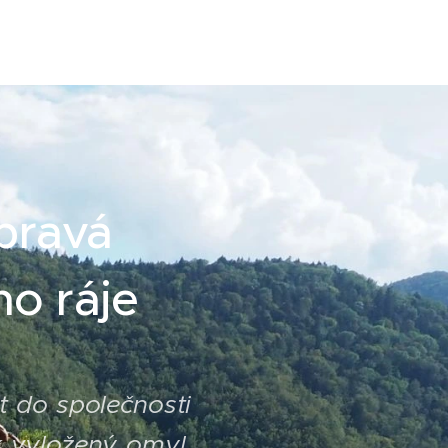
pravá
o ráje
t do společnosti
ak vyložený omyl.