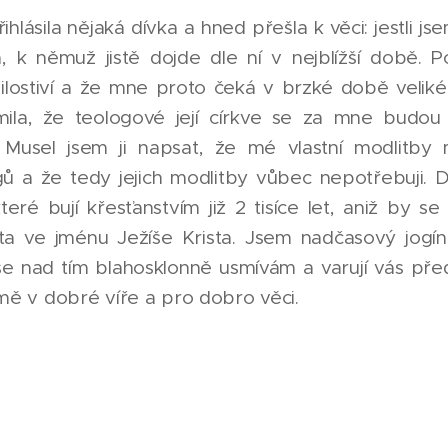
hlásila nějaká dívka a hned přešla k věci: jestli j
a, k němuž jistě dojde dle ní v nejblížší době.
lostiví a že mne proto čeká v brzké době veliké
ámila, že teologové její církve se za mne budou
 Musel jsem ji napsat, že mé vlastní modlitby m
ogů a že tedy jejich modlitby vůbec nepotřebuji. D
které bují křesťanstvím již 2 tisíce let, aniž by se
a ve jménu Ježíše Krista. Jsem nadčasový jogín 
k se nad tím blahosklonně usmívám a varují vás př
mě v dobré víře a pro dobro věci.