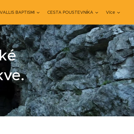
VALLIS BAPTISMI
CESTA POUSTEVNÍKA
Více
cké
kve.