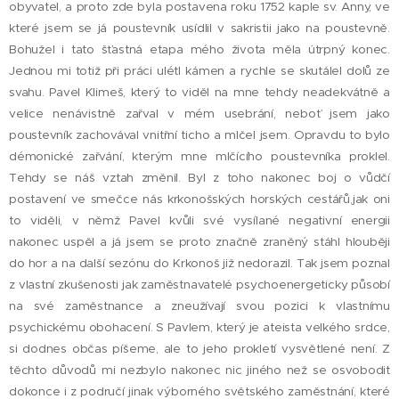
obyvatel, a proto zde byla postavena roku 1752 kaple sv. Anny, ve
které jsem se já poustevník usídlil v sakristii jako na poustevně.
Bohužel i tato šťastná etapa mého života měla útrpný konec.
Jednou mi totiž při práci ulétl kámen a rychle se skutálel dolů ze
svahu. Pavel Klimeš, který to viděl na mne tehdy neadekvátně a
velice nenávistně zařval v mém usebrání, neboť jsem jako
poustevník zachovával vnitřní ticho a mlčel jsem. Opravdu to bylo
démonické zařvání, kterým mne mlčícího poustevníka proklel.
Tehdy se náš vztah změnil. Byl z toho nakonec boj o vůdčí
postavení ve smečce nás krkonošských horských cestářů,jak oni
to viděli, v němž Pavel kvůli své vysílané negativní energii
nakonec uspěl a já jsem se proto značně zraněný stáhl hlouběji
do hor a na další sezónu do Krkonoš již nedorazil. Tak jsem poznal
z vlastní zkušenosti jak zaměstnavatelé psychoenergeticky působí
na své zaměstnance a zneužívají svou pozici k vlastnímu
psychickému obohacení. S Pavlem, který je ateista velkého srdce,
si dodnes občas píšeme, ale to jeho prokletí vysvětlené není. Z
těchto důvodů mi nezbylo nakonec nic jiného než se osvobodit
dokonce i z područí jinak výborného světského zaměstnání, které