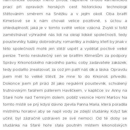
prací při opravách horských cest historickou technologii
štětováním směrem na Sněžku a v jejím okolí. Oba bratři
Kimešové se k nám chovali velice pozitivně, s úctou a
ohleduplností, jaká je v tomto světě velice vzácná. Zvykli si totiž
zaměstnávat výhradně nás lidi na okraji lidské společnosti, tedy
poustevníky, tuláky, dobrodruhy, romantiky a indiány, kteří by jinak v
této společnosti mohli jen stěží uspět a vydělat poctivé velké
peníze. Tento neskutečný sen se bratřím Klimešům za podpory
Správy Krkonošského národního parku, coby zadavatele zakázek,
tedy podařilo zrealizovat, za což jim patří náš dík a láska. Opravdu
jsem měl to veliké štěstí, že mne to do Krkonoš přivedlo.
Dokonce jsem při práci žil jako regulérní poustevník, schválený
trutnovským farářem páterem Havlíčkem, v kapličce sv. Anny na
Staré hoře nad Temným dolem, poblíž vesnice Horní Maršov. Na
tomto místě se prý kdysi dávno zjevila Panna Maria, která poradila
místnímu horalovi aby se napil vody ze zdejší studánky. Když tak
učinil, byl zázračně uzdraven ze své nemoci. Od té doby se
studánka na Staré hoře stala poutním místem krkonošských