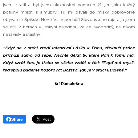
jsem ztratil a byl jsem okolnostmi donucen žít jen jako každý
potulný mnich z almužny! Tu mi dávali do misky dobrovolně
obyvatelé Spišské Nové Vsi v podhůří Slovenského ráje a já jsem
se cítil v horách v jeskyni najednou velice svobodný, na nikom
nezávislý a šťastný.
"Když se v srdci zrodí intenzivní Láska k Bohu, zřeknutí práce
přichází samo od sebe. Nechte dělat ty, které Pán k tomu má.
Když uzrál čas, je třeba se všeho vzdát a říci: "Pojď má mysli,
teď spolu budeme pozorovat Božství, jak je v srdci usídlené."
šrí Rámakršna
Share