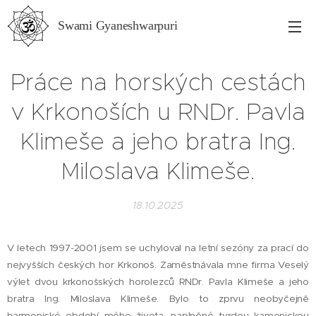
Swami Gyaneshwarpuri
Práce na horských cestách
v Krkonoších u RNDr. Pavla
Klimeše a jeho bratra Ing.
Miloslava Klimeše.
18.10.2025
V letech 1997-2001 jsem se uchyloval na letní sezóny za prací do
nejvyšších českých hor Krkonoš. Zaměstnávala mne firma Veselý
výlet dvou krkonošských horolezců RNDr. Pavla Klimeše a jeho
bratra Ing. Miloslava Klimeše. Bylo to zprvu neobyčejně
harmonické období mého života, naplněné tvrdou kamenickou