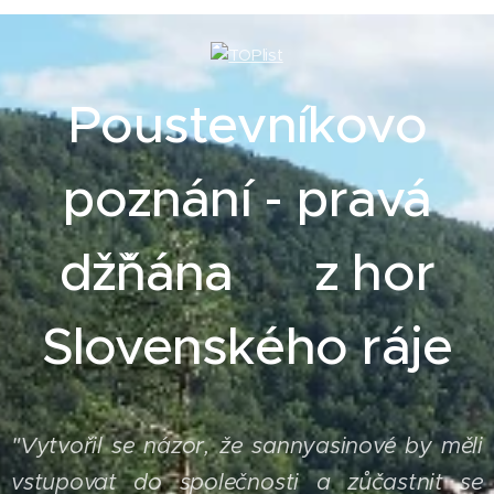
Poustevníkovo
poznání - pravá
džˇňána z hor
Slovenského ráje
Vytvořil se názor, že sannyasinové by měli
"
vstupovat do společnosti a zůčastnit se