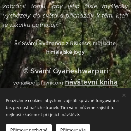
zabránit tomu, aby jeho čisté myšlenky
vycházely do světa a přicházely k těm, kteří
je vskutku potřebují."
Šrí Svámí Šivánanda z Rišikéše, můj učitel
himálajské jógy
© Svámí Gyaneshwarpuri
návštevní kniha
yoga@poustevnik.org
Používáme cookies, abychom zajistili správné fungování a
bezpečnost našich stránek. Tím vám můžeme zajistit tu
NAHAM KARTA PRABHU DIP KARTA - Já
nejlepší zkušenost při jejich návštěvě.
nejsem konající, On, Bůh, Věčné Mistrovo vědomí
je konající.
Přijmout nezbytné
Přijmout vše