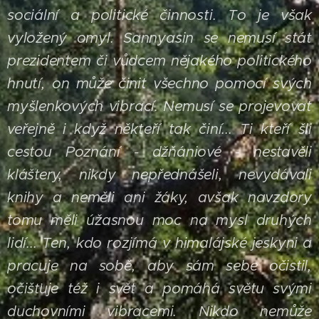
sociální a politické činnosti. To je však
vyložený omyl. Sannyasin se nemusí stát
prezidentem či vůdcem nějakého politického
hnutí, on může činit všechno pomocí svých
myšlenkových vibrací. Nemusí se projevovat
veřejně i když někteří tak činí...
Ti kteří šli
cestou Poznání - džňániové - nestavěli
kláštery, nikdy nepřednášeli, nevydávali
knihy a neměli ani žáky, avšak navzdory
tomu měli úžasnou moc na mysl druhých
lidí... Ten, kdo rozjímá v himalájské jeskyni a
pracuje na sobě, aby sám sebe očistil,
očišťuje též i svět a pomáhá světu svými
duchovními vibracemi. Nikdo nemůže