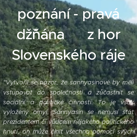
poznání - pravá
džˇňána z hor
Slovenského ráje
Vytvořil se názor, že sannyasinové by měli
"
vstupovat do společnosti a zůčastnit se
sociální a politické činnosti. To je však
vyložený omyl. Sannyasin se nemusí stát
prezidentem či vůdcem nějakého politického
hnutí, on může činit všechno pomocí svých