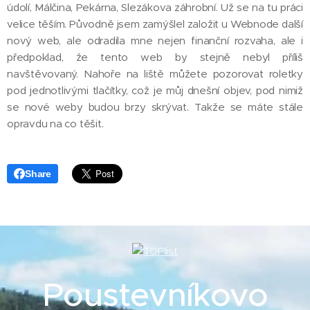
údolí, Málčina, Pekárna, Slezákova záhrobní. Už se na tu práci
velice těším. Původně jsem zamýšlel založit u Webnode další
nový web, ale odradila mne nejen finanční rozvaha, ale i
předpoklad, že tento web by stejně nebyl příliš
navštěvovaný. Nahoře na liště můžete pozorovat roletky
pod jednotlivými tlačítky, což je můj dnešní objev, pod nimiž
se nové weby budou brzy skrývat. Takže se máte stále
opravdu na co těšit.
Share
Poustevníkovo