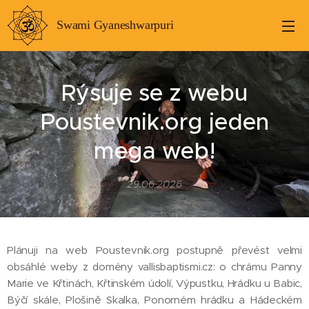
Swami Gyaneshwarpuri
Rýsuje se z webu
Poustevnik.org jeden
mega web!
29.06.2026
Plánuji na web Poustevnik.org postupně převést velmi
obsáhlé weby z domény vallisbaptismi.cz: o chrámu Panny
Marie ve Křtinách, Křtinském údolí, Výpustku, Hrádku u Babic,
Býčí skále, Plošině Skalka, Ponorném hrádku a Hádeckém