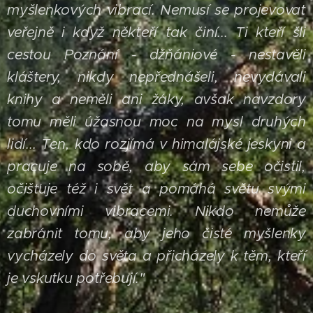
myšlenkových vibrací. Nemusí se projevovat
veřejně i když někteří tak činí...
Ti kteří šli
cestou Poznání - džňániové - nestavěli
kláštery, nikdy nepřednášeli, nevydávali
knihy a neměli ani žáky, avšak navzdory
tomu měli úžasnou moc na mysl druhých
lidí... Ten, kdo rozjímá v himalájské jeskyni a
pracuje na sobě, aby sám sebe očistil,
očišťuje též i svět a pomáhá světu svými
duchovními vibracemi. Nikdo nemůže
zabránit tomu, aby jeho čisté myšlenky
vycházely do světa a přicházely k těm, kteří
je vskutku potřebují."