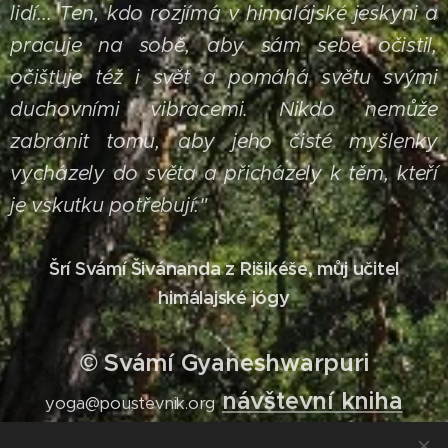
lidí... Ten, kdo rozjímá v himalájské jeskyni a
pracuje na sobě, aby sám sebe očistil,
očišťuje též i svět a pomáhá světu svými
duchovními vibracemi. Nikdo nemůže
zabránit tomu, aby jeho čisté myšlenky
vycházely do světa a přicházely k těm, kteří
je vskutku potřebují."
Šrí Svámí Šivánanda z Rišikéše, můj učitel
himálajské jógy
© Svámí Gyaneshwarpuri
návštevní kniha
yoga@poustevnik.org