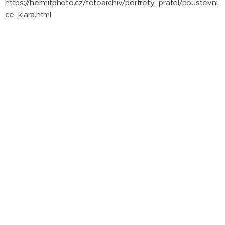
https://hermitphoto.cz/fotoarchiv/portrety_pratel/poustevni
ce_klara.html