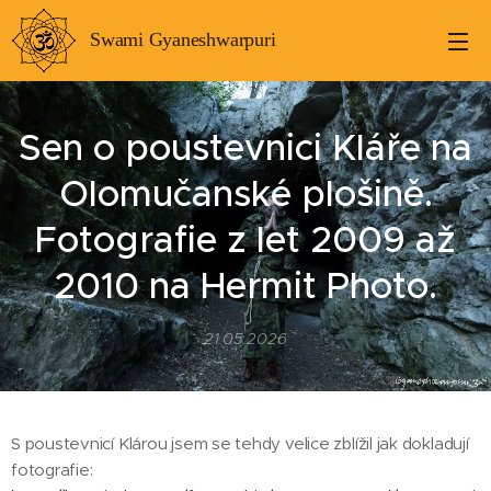
Swami Gyaneshwarpuri
Sen o poustevnici Kláře na
Olomučanské plošině.
Fotografie z let 2009 až
2010 na Hermit Photo.
21.05.2026
S poustevnicí Klárou jsem se tehdy velice zblížil jak dokladují
fotografie: