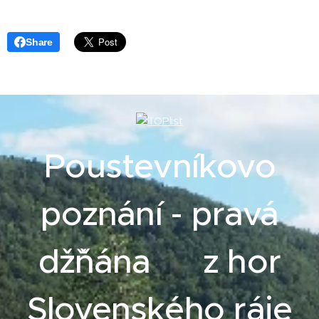
Share
Poustevníkovo
poznání - pravá
džˇňána z hor
Slovenského ráje