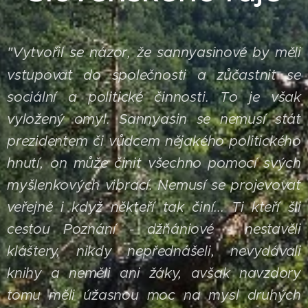
Vytvořil se názor, že sannyasinové by měli
"
vstupovat do společnosti a zůčastnit se
sociální a politické činnosti. To je však
vyložený omyl. Sannyasin se nemusí stát
prezidentem či vůdcem nějakého politického
hnutí, on může činit všechno pomocí svých
myšlenkových vibrací. Nemusí se projevovat
veřejně i když někteří tak činí...
Ti kteří šli
cestou Poznání - džňániové - nestavěli
kláštery, nikdy nepřednášeli, nevydávali
knihy a neměli ani žáky, avšak navzdory
tomu měli úžasnou moc na mysl druhých