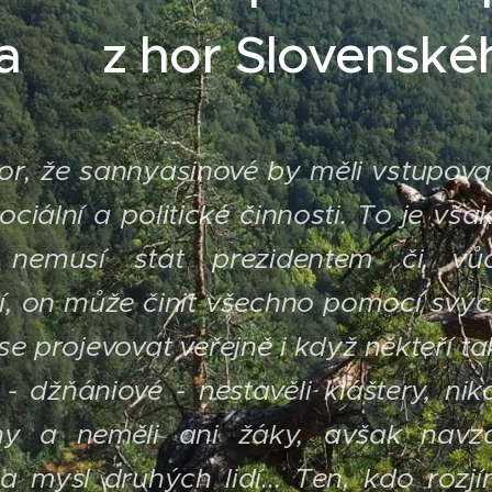
na z hor Slovenskéh
zor, že sannyasinové by měli vstupova
ociální a politické činnosti. To je vš
 nemusí stát prezidentem či vů
tí, on může činit všechno pomocí sv
se projevovat veřejně i když někteří tak
- džňániové - nestavěli kláštery, nik
ihy a neměli ani žáky, avšak navz
 mysl druhých lidí... Ten, kdo rozjí