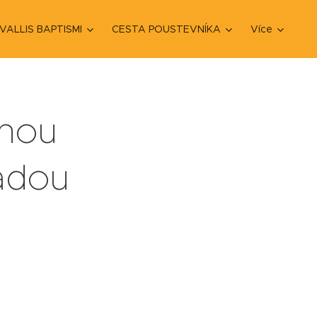
VALLIS BAPTISMI
CESTA POUSTEVNÍKA
Více
enou
adou