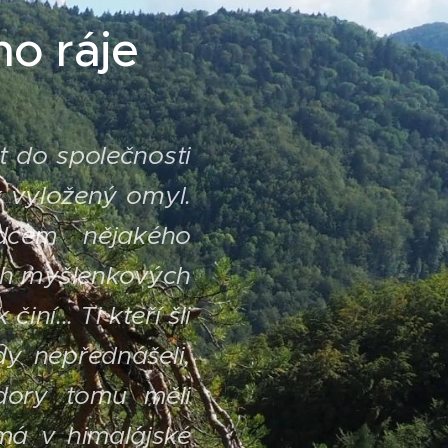
o ráje
t do společnosti
ak vyložený omyl.
dcem nějakého
ých myšlenkových
 činí...
Ti kteří šli
dy nepřednášeli,
dory tomu měli
má v himalájské