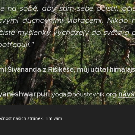
e na sobě, aby sám sebe očistil, očiš
vými duchovními vibracemi. Nikdo 
čisté myšlenky vycházely do světa a p
potřebují."
mí Šivánanda z Rišikéše, můj učitel himálaj
yaneshwarpuri
návš
yoga@poustevnik.org
ečnost našich stránek. Tím vám
A - Já nejsem konající, On, Bůh, Věčné Mistrovo