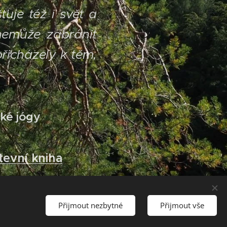
ťuje též i svět a
nemůže zabránit
řicházely k těm,
ské jógy
tevní kniha
Přijmout nezbytné
Přijmout vše
 vědomí je konající.
Cookies