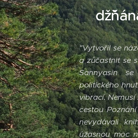
džˇňá
"
Vytvořil se ná
a zůčastnit se s
Sannyasin se
politického hnu
vibrací. Nemusí 
cestou Poznání 
nevydávali kn
úžasnou moc na