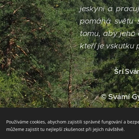
jeskyni a pracuj
pomáhá světu s
tomu, aby jeho 
kteří je vskutku 
Šrí Svá
© Svámí G
Používáme cookies, abychom zajistili správné fungování a bezp
můžeme zajistit tu nejlepší zkušenost při jejich návštěvě.
NAHAM KARTA PRABHU DIP KART