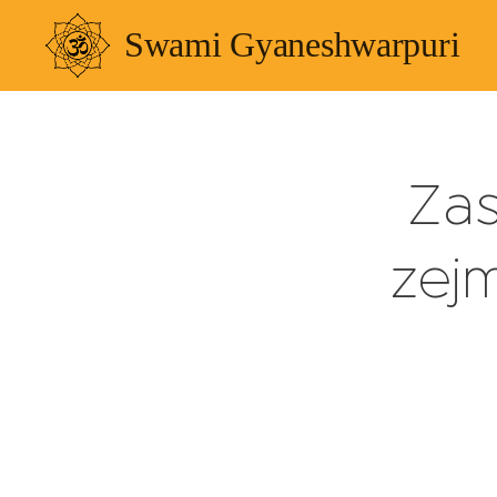
Swami Gyaneshwarpuri
Zas
zej