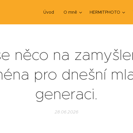
Úvod
O mně
HERMITPHOTO
e něco na zamyšl
ména pro dnešní ml
generaci.
28.06.2026