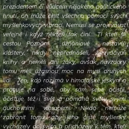
prezidentem či vůdcem nějakého politického
hnutí, on může činit všechno pomocí svých
myšlenkových vibrací. Nemusí se projevovat
veřejně i když někteří tak činí...
Ti kteří šli
cestou Poznání - džňániové - nestavěli
kláštery, nikdy nepřednášeli, nevydávali
knihy a neměli ani žáky, avšak navzdory
tomu měli úžasnou moc na mysl druhých
lidí... Ten, kdo rozjímá v himalájské jeskyni a
pracuje na sobě, aby sám sebe očistil,
očišťuje též i svět a pomáhá světu svými
duchovními vibracemi. Nikdo nemůže
zabránit tomu, aby jeho čisté myšlenky
vycházely do světa a přicházely k těm, kteří