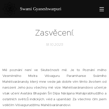
Swami Gyaneshwarpuri
Zasvěcení.
18.10.2025
Mé poznání není ve Skutečnosti mé. Je to Poznání mého
Vesmírného Mistra Višvaguru Paramhanse Svámího
Mahéšvaránandy, který mne vede jak dobře vím tímto životem od
narození. Jeho jsou všechny mé vize. Mahéšvaránandovo učení je
však učení Avatára Bhagván Šri Dípa Nárájana Maháprabhudžího a
ostatních světců indických, véd a upanišád. Za všechno čím jsem
vděčím Višvagurudžímu Mahéšvaránandovi.