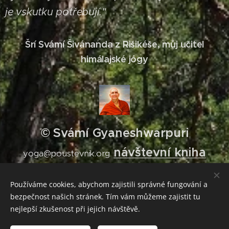
je vskutku potřebují."
Šrí Svámí Šivánanda z Rišikéše, můj učitel
himálajské jógy
© Svámí Gyaneshwarpuri
návštevní kniha
yoga@poustevnik.org
Používáme cookies, abychom zajistili správné fungování a
bezpečnost našich stránek. Tím vám můžeme zajistit tu
NAHAM KARTA PRABHU DIP KARTA - Já
nejlepší zkušenost při jejich návštěvě.
nejsem konající, On, Bůh, Věčné Mistrovo vědomí
je konající.