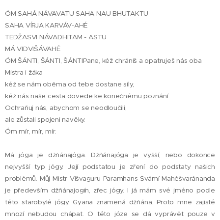
ÓM SAHÁ NÁVAVATU
SAHA NAU BHUTAKTU
SAHA VÍRJA KARVÁV-AHÉ
TEDŽASVI NÁVADHITAM - ASTU
MÁ VIDVIŠÁVAHÉ
ÓM ŠÁNTI, ŠÁNTI, ŠÁNTI
Pane, kéž chráníš a opatruješ nás oba
Mistra i žáka
kéž se nám oběma od tebe dostane síly,
kéž nás naše cesta dovede ke konečnému poznání.
Ochraňuj nás, abychom se neodloučili,
ale zůstali spojeni navěky.
Óm mír, mír, mír.
Má jóga je džňánajóga. Džňánajóga je vyšší, nebo dokonce
nejvyšší typ jógy. Její podstatou je zření do podstaty našich
problémů. Můj Mistr Višvaguru Paramhans Svámí Mahéšvaránanda
je především džňánajogín, zřec jógy. I já mám své jméno podle
této starobylé jógy. Gyana znamená džňána. Proto mne zajisté
mnozí nebudou chápat. O této józe se dá vyprávět pouze v