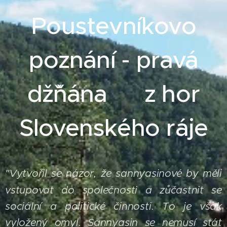
Poustevníkovo
poznání - pravá
džˇňána z hor
Slovenského ráje
Vytvořil se názor, že sannyasinové by měli
"
vstupovat do společnosti a zůčastnit se
sociální a politické činnosti. To je však
vyložený omyl. Sannyasin se nemusí stát