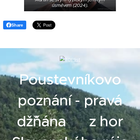
úsměvem (2024).
Share
Poustevníkovo
poznání - pravá
džˇňána z hor