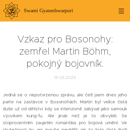
Swami Gyaneshwarpuri
Vzkaz pro Bosonohy:
zemřel Martin Böhm,
pokojný bojovník.
18.06.2026
Jedná se o nepotvrzenou zprávu, ale četl jsem dnes jeho
parte na zastávce v Bosonohách. Martin byl velice čistá
duše už od dětství, kdy se intenzivně zabýval jako samouk
výcvikem kung-fu. Ale jinak než je to obvyklé. Se
stoprocentním zaujetím romantika pro bojová umění. Ve
skutečnosti by ani mouše neublížil, jak to byla čistá Boží