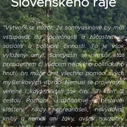
Slovenského ráje
Vytvořil se názor, že sannyasinové by měli
"
vstupovat do společnosti a zůčastnit se
sociální a politické činnosti. To je však
vyložený omyl. Sannyasin se nemusí stát
prezidentem či vůdcem nějakého politického
hnutí, on může činit všechno pomocí svých
myšlenkových vibrací. Nemusí se projevovat
veřejně i když někteří tak činí...
Ti kteří šli
cestou Poznání - džňániové - nestavěli
kláštery, nikdy nepřednášeli, nevydávali
knihy a neměli ani žáky, avšak navzdory