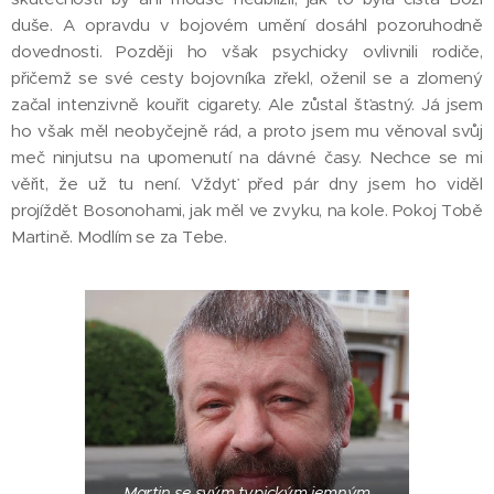
duše. A opravdu v bojovém umění dosáhl pozoruhodně
dovednosti. Později ho však psychicky ovlivnili rodiče,
přičemž se své cesty bojovníka zřekl, oženil se a zlomený
začal intenzivně kouřit cigarety. Ale zůstal šťastný. Já jsem
ho však měl neobyčejně rád, a proto jsem mu věnoval svůj
meč ninjutsu na upomenutí na dávné časy. Nechce se mi
věřit, že už tu není. Vždyť před pár dny jsem ho viděl
projíždět Bosonohami, jak měl ve zvyku, na kole. Pokoj Tobě
Martině. Modlím se za Tebe.
Martin se svým typickým jemným