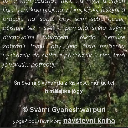
tomu měli úžasnou moc na mysl druhých
lidí... Ten, kdo rozjímá v himalájské jeskyni a
pracuje na sobě, aby sám sebe očistil,
očišťuje též i svět a pomáhá světu svými
duchovními vibracemi. Nikdo nemůže
zabránit tomu, aby jeho čisté myšlenky
vycházely do světa a přicházely k těm, kteří
je vskutku potřebují."
Šrí Svámí Šivánanda z Rišikéše, můj učitel
himálajské jógy
© Svámí Gyaneshwarpuri
návštevní kniha
yoga@poustevnik.org